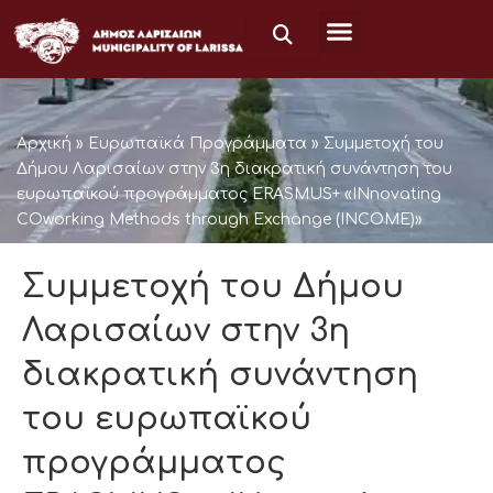
Μετάβαση
στο
περιεχόμενο
Αρχική
»
Ευρωπαϊκά Προγράμματα
»
Συμμετοχή του
Δήμου Λαρισαίων στην 3η διακρατική συνάντηση τoυ
ευρωπαϊκού προγράμματος ERASMUS+ «INnovating
COworking Methods through Exchange (INCOME)»
Συμμετοχή του Δήμου
Λαρισαίων στην 3η
διακρατική συνάντηση
τoυ ευρωπαϊκού
προγράμματος