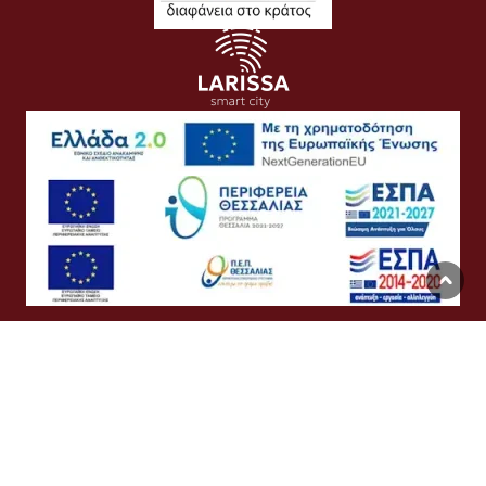
Όροι Χρήσης
Προσωπικά Δεδομένα
Πολιτική Cookies
Προσβασιμότητα
Συχνές Ερωτήσεις
Βοήθεια
Σύνδεση
English
Ελληνικά
©
Δήμος Λαρισαίων