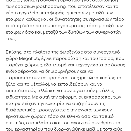
αξιολογήθηκε η συνολική οργάνωση και αξιοποίηση
των δράσεων jobshadowing, που αποτέλεσαν και το
κύριο εργαλείο μεταφοράς εμπειριών μεταξύ των
εταίρων, καθώς και οι δυνατότητες συνεργασιών πέρα
από τη διάρκεια του προγράμματος, τόσο μεταξύ των
εταίρων όσο και μεταξύ των δικτύων των συνεργατών
τους.
Επίσης, στο πλαίσιο της φιλοξενίας στο συνεργατικό
χώρο Megahub, έγινε παρουσίαση και του fablab, που
παρέχει χώρους, εξοπλισμό και τεχνογνωσία σε όσους
ενδιαφέρονται να δημιουργήσουν και να
παρουσιάσουν τα προϊόντα τους (με υλικά κυρίως το
ξύλο και το μέταλλο), να εκπαιδεύσουν και να
εκπαιδευτούν, αλλά και να συνεργαστούν με άλλες
ειδικότητες. Με αυτή την αφορμή, οι εκπρόσωποι των
εταίρων είχαν την ευκαιρία να συζητήσουν τις
διαφορετικές προσεγγίσεις στην έννοια των «συν-
εργατικών» χώρων, τόσο σε εθνικό όσο και τοπικό
επίπεδο, στο πλαίσιο και του ανοιχτού συνεδρίου και
του εργαστηρίου που διοργανώθηκε μαζί με τοπικούς