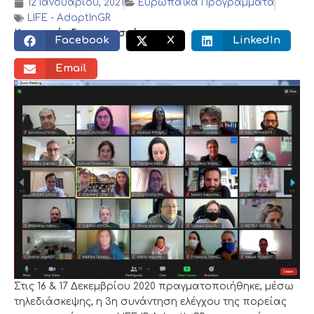
12 Ιανουαρίου, 2021
Ευρωπαϊκά Προγράμματα
LIFE - AdaptInGR
Κοινωνικός διαμοιρασμός:
Facebook
X
LinkedIn
Email
Στις 16 & 17 Δεκεμβρίου 2020 πραγματοποιήθηκε, μέσω
τηλεδιάσκεψης, η 3η συνάντηση ελέγχου της πορείας