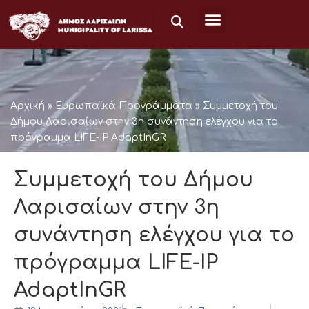
Μετάβαση
στο
περιεχόμενο
Αρχική
»
Ευρωπαϊκά Προγράμματα
»
Συμμετοχή του
Δήμου Λαρισαίων στην 3η συνάντηση ελέγχου για το
πρόγραμμα LIFE-IP AdaptInGR
Συμμετοχή του Δήμου
Λαρισαίων στην 3η
συνάντηση ελέγχου για το
πρόγραμμα LIFE-IP
AdaptInGR