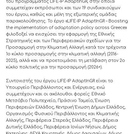
του προγράμματος LIFE-IP AdaptInGR, στην οποία
συμμετείχαν εκπρόσωποι και των 19 συνδικαιούχων
του έργου, καθώς και μέλη της εξωτερικής ομάδας
παρακολούθησης. Το έργο «LIFE-IP AdaptInGR – Boosting
the implementation of adaptation policy across Greece»
φιλοδοξεί να ενισχύσει την εφαρμογή της Εθνικής
Στρατηγικής και των Περιφερειακών σχεδίων για την
Προσαρμογή στην Κλιματική Αλλαγή κατά τον τρέχοντα
1ο κύκλο προσαρμογής στην κλιματική αλλαγή (2016-
2025), αλλά και να προετοιμάσει τη μετάβαση στον 2ο
κύκλο πολιτικής για την προσαρμογή (2026+).
Συντονιστής του έργου LIFE-IP AdaptInGR είναι το
Υπουργείο Περιβάλλοντος και Ενέργειας, ενώ
συμμετέχουν και οι ακόλουθοι φορείς: Εθνικό
Μετσόβιο Πολυτεχνείο, Πράσινο Ταμείο, Ένωση
Περιφερειών Ελλάδος, Κεντρική Ένωση Δήμων Ελλάδος,
Οργανισμός Φυσικού Περιβάλλοντος και Κλιματικής
Αλλαγής, Περιφέρεια Στερεάς Ελλάδος, Περιφέρεια
Δυτικής Ελλάδος, Περιφέρεια Ιονίων Νήσων, Δήμος
Κατερίνης, ΔΕΥΑ Κομοτηνής, Δήμος Λαρισαίων, Δήμος