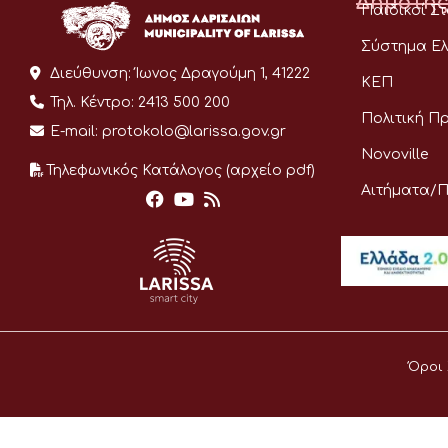
Δημότης
Παιδικοί Σ
Σύστημα Ελ
Διεύθυνση:
Ίωνος Δραγούμη 1, 41222
ΚΕΠ
Τηλ. Κέντρο:
2413 500 200
Πολιτική Π
E-mail:
protokolo@larissa.gov.gr
Novoville
Τηλεφωνικός Κατάλογος (αρχείο pdf)
Αιτήματα/
Όροι