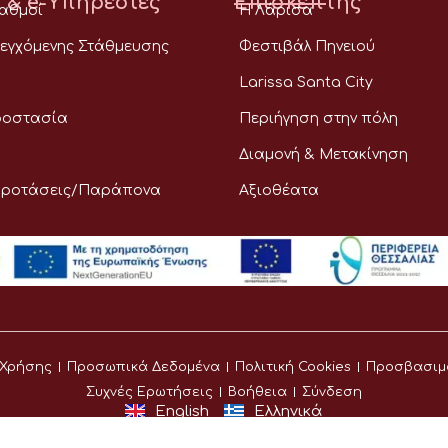
 & e-Υπηρεσίες
Επισκέπτης
ταθμοί
Η Λάρισα
εγχόμενης Στάθμευσης
Φεστιβάλ Πηνειού
Larissa Santa City
ροστασία
Περιήγηση στην πόλη
Διαμονή & Μετακίνηση
Προτάσεις/Παράπονα
Αξιοθέατα
 Χρήσης
Προσωπικά Δεδομένα
Πολιτική Cookies
Προσβασιμ
Συχνές Ερωτήσεις
Βοήθεια
Σύνδεση
English
Ελληνικά
©
Δήμος Λαρισαίων