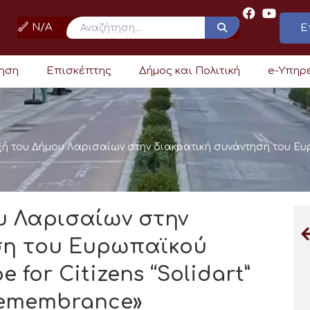
N/A
Ε
ρηση
Επισκέπτης
Δήμος και Πολιτική
e-Υπηρ
ή του Δήμου Λαρισαίων στην διακρατική συνάντηση του Ευ
υ Λαρισαίων στην
ση του Ευρωπαϊκού
for Citizens “Solidart”
Remembrance»