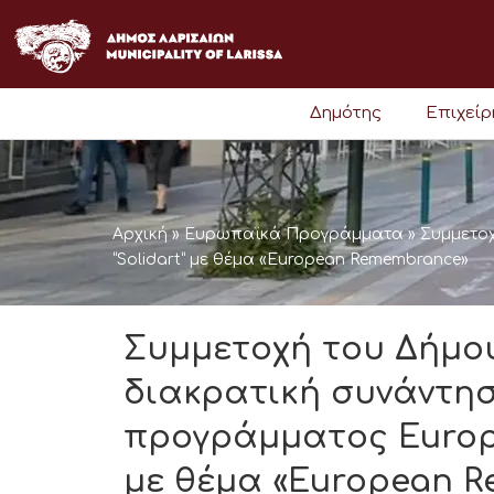
Μετάβαση
στο
περιεχόμενο
Δημότης
Επιχεί
Αρχική
»
Ευρωπαϊκά Προγράμματα
»
Συμμετοχ
“Solidart” με θέμα «European Remembrance»
Συμμετοχή του Δήμο
διακρατική συνάντη
προγράμματος Europe 
με θέμα «European 