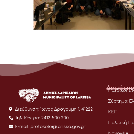
Δημότης
Παιδικοί Σ
Σύστημα Ελ
Διεύθυνση:
Ίωνος Δραγούμη 1, 41222
ΚΕΠ
Τηλ. Κέντρο:
2413 500 200
Πολιτική Π
E-mail:
protokolo@larissa.gov.gr
Novoville