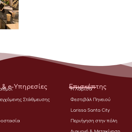
 & e-Υπηρεσίες
Επισκέπτης
ταθμοί
Η Λάρισα
εγχόμενης Στάθμευσης
Φεστιβάλ Πηνειού
Larissa Santa City
ροστασία
Περιήγηση στην πόλη
Διαμονή & Μετακίνηση