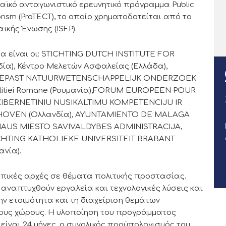
ϊκό ανταγωνιστικό ερευνητικό πρόγραμμα Public
rorism (ProTECT), το οποίο χρηματοδοτείται από το
κής Ένωσης (ISFP).
α είναι οι: STICHTING DUTCH INSTITUTE FOR
α), Κέντρο Μελετών Ασφαλείας (Ελλάδα),
GEPAST NATUURWETENSCHAPPELIJK ONDERZOEK
 Politiei Romane (Ρουμανία),FORUM EUROPEEN POUR
 KIBERNETINIU NUSIKALTIMU KOMPETENCIJU IR
NDHOVEN (Ολλανδία), AYUNTAMIENTO DE MALAGA
LNIAUS MIESTO SAVIVALDYBES ADMINISTRACIJA,
TICHTING KATHOLIEKE UNIVERSITEIT BRABANT
ανία).
οπικές αρχές σε θέματα πολιτικής προστασίας.
αναπτυχθούν εργαλεία και τεχνολογικές λύσεις και
ν ετοιμότητα και τη διαχείριση θεμάτων
ους χώρους. Η υλοποίηση του προγράμματος
υ είναι 24 μήνες, ο συνολικός προϋπολογισμός του