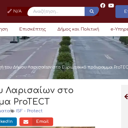
N/A
Ε
ρηση
Επισκέπτης
Δήμος και Πολιτική
e-Υπηρ
χή του Δήμου Λαρισαίων στο Ευρωπαικό πρόγραμμα ProTE
υ Λαρισαίων στο
μα ProTECT
ματα
ISF - Protect
nkedIn
Email