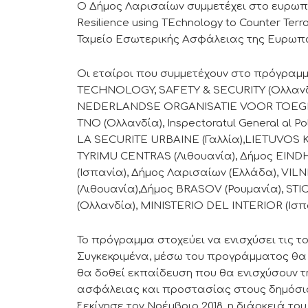
Ο Δήμος Λαρισαίων συμμετέχει στο ευρωπα
Resilience using TEchnology to Counter Ter
Ταμείο Εσωτερικής Ασφάλειας της Ευρωπαϊ
Οι εταίροι που συμμετέχουν στο πρόγραμμ
TECHNOLOGY, SAFETY & SECURITY (Ολλανδί
NEDERLANDSE ORGANISATIE VOOR TOE
TNO (Ολλανδία), Inspectoratul General al
LA SECURITE URBAINE (Γαλλία),LIETUVOS
TYRIMU CENTRAS (Λιθουανία), Δήμος EI
(Ισπανία), Δήμος Λαρισαίων (Ελλάδα), VI
(Λιθουανία),Δήμος BRASOV (Ρουμανία), S
(Ολλανδία), MINISTERIO DEL INTERIOR (Ισπ
Το πρόγραμμα στοχεύει να ενισχύσει τις τ
Συγκεκριμένα, μέσω του προγράμματος θα 
θα δοθεί εκπαίδευση που θα ενισχύσουν τη
ασφάλειας και προστασίας στους δημόσι
ξεκίνησε τον Νοέμβριο 2018, η διάρκειά το