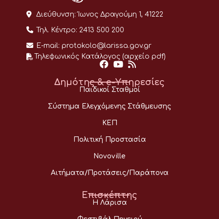
Διεύθυνση:
Ίωνος Δραγούμη 1, 41222
Τηλ. Κέντρο:
2413 500 200
E-mail:
protokolo@larissa.gov.gr
Τηλεφωνικός Κατάλογος (αρχείο pdf)
Δημότης & e-Υπηρεσίες
Παιδικοί Σταθμοί
Σύστημα Ελεγχόμενης Στάθμευσης
ΚΕΠ
Πολιτική Προστασία
Novoville
Αιτήματα/Προτάσεις/Παράπονα
Επισκέπτης
Η Λάρισα