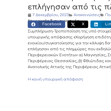
επλήγησαν από τις 
7 Δεκεμβρίου, 2023
Ανακοινώσεις
Πο
Κοινωνικός διαμοιρασμός:
Facebook
X
Li
Συμπλήρωση-Τροποποίηση της υπό στοιχεία
υπουργικής απόφασης «Χορήγηση επιδότη
ενοικίου/συγκατοίκησης για την κάλυψη 
επλήγησαν από τις πλημμύρες που εκδηλώθ
Περιφερειακών Ενοτήτων α) Μαγνησίας, Σπ
Περιφέρειας Θεσσαλίας, β) Φθιώτιδας και
Ανατολικής Αττικής της Περιφέρειας Αττικ
Η κοινή υπουργική απόφαση