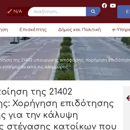
N/A
Ε
ρηση
Επισκέπτης
Δήμος και Πολιτική
e-Υπηρ
ηση της 21402 υπουργικής απόφασης: Χορήγηση επιδότηση
 επλήγησαν από τις πλημμύρες
ίηση της 21402
ς: Χορήγηση επιδότησης
ς για την κάλυψη
 στέγασης κατοίκων που