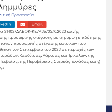
πλημμύρες
λιτική Προστασία
nkedIn
Email
 21402/ΔΑΕΦΚ-ΚΕ/Α36/05.10.2023 κοινής
σης προσωρινής στέγασης με τη μορφή επιδότησης
δαπανών προσωρινής στέγασης κατοίκων που
ηκαν τον Σεπτέμβριο του 2023 σε περιοχές των
οράδων, Καρδίτσας, Λάρισας και Τρικάλων, της
 Ευβοίας, της Περιφέρειας Στερεάς Ελλάδας και γ)
ής»