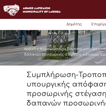
Μετάβαση
στο
περιεχόμενο
Δημότης
Επιχεί
Αρχική
»
Ανακοινώσεις
»
Συμπλήρωση-Τροποποί
δαπανών προσωρινής στέγασης κατοίκων που
Συμπλήρωση-Τροποπο
υπουργικής απόφαση
προσωρινής στέγαση
δαπανών προσωρινής