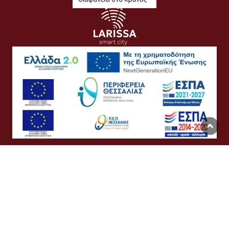
Όροι Χρήσης
Προσωπικά Δεδομένα
Πολιτική Cookies
Προσβασιμότητα
Συχνές Ερωτήσεις
Βοήθεια
Σύνδεση
English
Ελληνικά
©
Δήμος Λαρισαίων