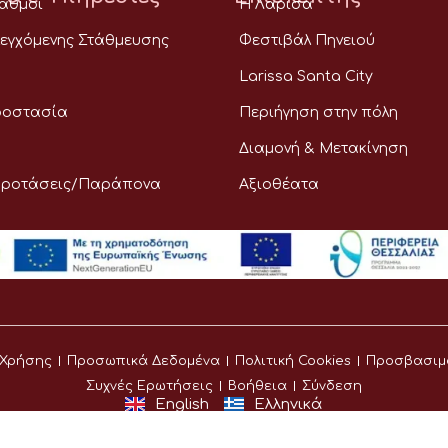
ταθμοί
Η Λάρισα
εγχόμενης Στάθμευσης
Φεστιβάλ Πηνειού
Larissa Santa City
ροστασία
Περιήγηση στην πόλη
Διαμονή & Μετακίνηση
Προτάσεις/Παράπονα
Αξιοθέατα
 Χρήσης
Προσωπικά Δεδομένα
Πολιτική Cookies
Προσβασιμ
Συχνές Ερωτήσεις
Βοήθεια
Σύνδεση
English
Ελληνικά
©
Δήμος Λαρισαίων