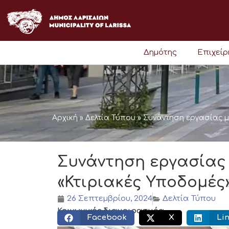
Μετάβαση
στο
περιεχόμενο
Δημότης
Επιχεί
Αρχική
»
Δελτία Τύπου
»
Συνάντηση εργασίας μ
Συνάντηση εργασίας 
«Κτιριακές Υποδομές
26 Σεπτεμβρίου, 2024
Δελτία Τύπου
Κοινωνικός διαμοιρασμός:
Facebook
X
Li