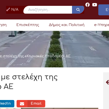
N/A
Ε
ρηση
Επισκέπτης
Δήμος και Πολιτική
e-Υπηρ
ε στελέχη της «Κτιριακές Υποδομές» ΑΕ
με στελέχη της
» ΑΕ
nkedIn
Email