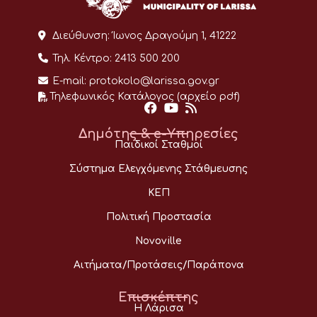
Διεύθυνση:
Ίωνος Δραγούμη 1, 41222
Τηλ. Κέντρο:
2413 500 200
E-mail:
protokolo@larissa.gov.gr
Τηλεφωνικός Κατάλογος (αρχείο pdf)
Δημότης & e-Υπηρεσίες
Παιδικοί Σταθμοί
Σύστημα Ελεγχόμενης Στάθμευσης
ΚΕΠ
Πολιτική Προστασία
Novoville
Αιτήματα/Προτάσεις/Παράπονα
Επισκέπτης
Η Λάρισα