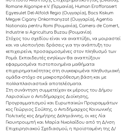
Ινστιτούτο Ανάπτυξης Επιχειρηματικότητας (Ελλάδα),
Romane Algonipe e.V. (Γερμανία), Human Erofforasert
Egyesulet Del-Alfoldi Regio (Ουγγαρία), Bacs Kiskum
Megyei Cigany Onkormanyzat (Ουγγαρία), Agentia
Nationala pentru Romi (Ρουμανία), Camera de Comert,
Industrie si Agricultura Buzau (Ρουμανία).
Στόχος του σχεδίου είναι να αναπτύξει, να μοιραστεί
και να υλοποιήσει δράσεις για την ανάπτυξη του
«επιχειρείν», προσαρμοσμένες στον πληθυσμό των
Ρομά. Εκπαιδευτές ενηλίκων θα αναπτύξουν
εφαρμοσμένα πιστοποιημένα μαθήματα
επιχειρηματικότητας στη συγκεκριμένα πληθυσμιακή
ομάδα-στόχο σε μακροπρόθεσμη βάση και με
πολλαπλασιαστικά αποτελέσματα.
Στη συνάντηση συμμετείχαν εκ μέρους του Δήμου
Λαρισαίων ο Αντιδήμαρχος Διοίκησης,
Προγραμματισμού και Ευρωπαϊκών Προγραμμάτων
κος Γεώργιος Σούλτης, ο Αντιδήμαρχος Κοινωνικής
Πολιτικής κος Δημήτρης Δεληγιάννης, οι κες Λία
Γκουντρουμπή και Μαρία Νικολαΐδου από τη Δ/νση
Επιχειρησιακού Σχεδιασμού, η προϊσταμένη της Δ/