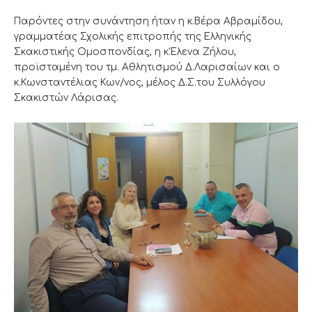
Παρόντες στην συνάντηση ήταν η κ.Βέρα Αβραμίδου,
γραμματέας Σχολικής επιτροπής της Ελληνικής
Σκακιστικής Ομοσπονδίας, η κ.Έλενα Ζήλου,
προϊσταμένη του τμ. Αθλητισμού Δ.Λαρισαίων και ο
κ.Κωνσταντέλιας Κων/νος, μέλος Δ.Σ.του Συλλόγου
Σκακιστών Λάρισας.