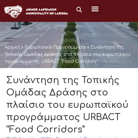
Μετάβαση
στο
περιεχόμενο
Αρχική
»
Ευρωπαϊκά Προγράμματα
»
Συνάντηση της
Τοπικής Ομάδας Δράσης στο πλαίσιο του ευρωπαϊκού
προγράμματος URBACT “Food Corridors”
Συνάντηση της Τοπικής
Ομάδας Δράσης στο
πλαίσιο του ευρωπαϊκού
προγράμματος URBACT
“Food Corridors”