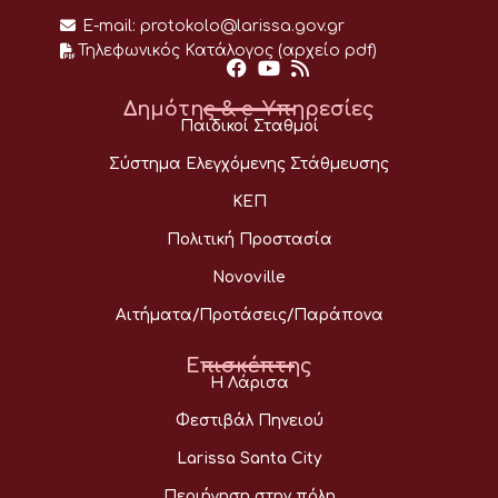
E-mail:
protokolo@larissa.gov.gr
Τηλεφωνικός Κατάλογος (αρχείο pdf)
Δημότης & e-Υπηρεσίες
Παιδικοί Σταθμοί
Σύστημα Ελεγχόμενης Στάθμευσης
ΚΕΠ
Πολιτική Προστασία
Novoville
Αιτήματα/Προτάσεις/Παράπονα
Επισκέπτης
Η Λάρισα
Φεστιβάλ Πηνειού
Larissa Santa City
Περιήγηση στην πόλη