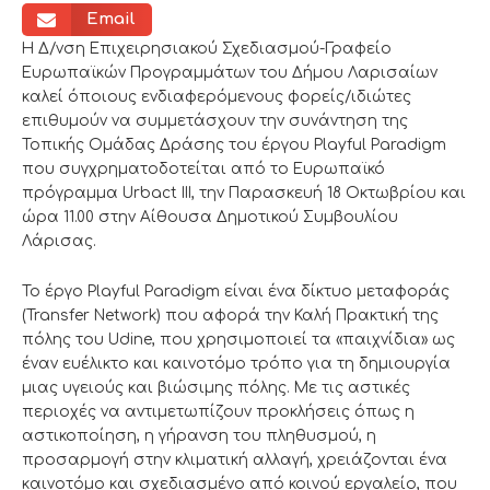
Email
Η Δ/νση Επιχειρησιακού Σχεδιασμού-Γραφείο
Ευρωπαϊκών Προγραμμάτων του Δήμου Λαρισαίων
καλεί όποιους ενδιαφερόμενους φορείς/ιδιώτες
επιθυμούν να συμμετάσχουν την συνάντηση της
Τοπικής Ομάδας Δράσης του έργου Playful Paradigm
που συγχρηματοδοτείται από το Ευρωπαϊκό
πρόγραμμα Urbact III, την Παρασκευή 18 Οκτωβρίου και
ώρα 11.00 στην Αίθουσα Δημοτικού Συμβουλίου
Λάρισας.
Το έργο Playful Paradigm είναι ένα δίκτυο μεταφοράς
(Transfer Network) που αφορά την Καλή Πρακτική της
πόλης του Udine, που χρησιμοποιεί τα «παιχνίδια» ως
έναν ευέλικτο και καινοτόμο τρόπο για τη δημιουργία
μιας υγειούς και βιώσιμης πόλης. Με τις αστικές
περιοχές να αντιμετωπίζουν προκλήσεις όπως η
αστικοποίηση, η γήρανση του πληθυσμού, η
προσαρμογή στην κλιματική αλλαγή, χρειάζονται ένα
καινοτόμο και σχεδιασμένο από κοινού εργαλείο, που