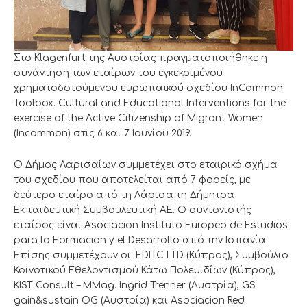
Στo Klagenfurt της Αυστρίας πραγματοποιήθηκε η
συνάντηση των εταίρων του εγκεκριμένου
χρηματοδοτούμενου ευρωπαϊκού σχεδίου InCommon
Toolbox. Cultural and Educational Interventions for the
exercise of the Active Citizenship of Migrant Women
(Incommon) στις 6 και 7 Ιουνίου 2019.
Ο Δήμος Λαρισαίων συμμετέχει στο εταιρικό σχήμα
του σχεδίου που αποτελείται από 7 φορείς, με
δεύτερο εταίρο από τη Λάρισα τη Δήμητρα
Εκπαιδευτική Συμβουλευτική AE. Ο συντονιστής
εταίρος είναι Asociacion Instituto Europeo de Estudios
para la Formacion y el Desarrollo από την Ισπανία.
Επίσης συμμετέχουν οι: EDITC LTD (Κύπρος), Συμβούλιο
Κοινοτικού Εθελοντισμού Κάτω Πολεμιδίων (Κύπρος),
KIST Consult – MMag. Ingrid Trenner (Αυστρία), GS
gain&sustain OG (Αυστρία) και Asociacion Red