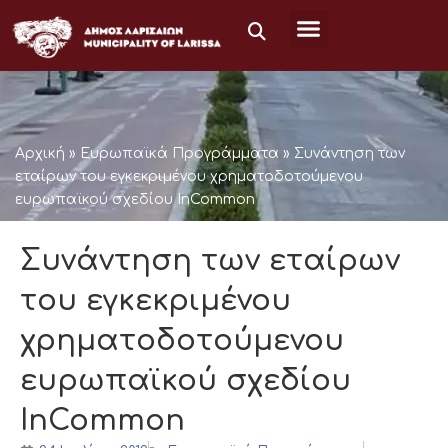
Μετάβαση
στο
περιεχόμενο
Αρχική
»
Ευρωπαϊκά Προγράμματα
»
Συνάντηση των
εταίρων του εγκεκριμένου χρηματοδοτούμενου
ευρωπαϊκού σχεδίου InCommon
Συνάντηση των εταίρων
του εγκεκριμένου
χρηματοδοτούμενου
ευρωπαϊκού σχεδίου
InCommon