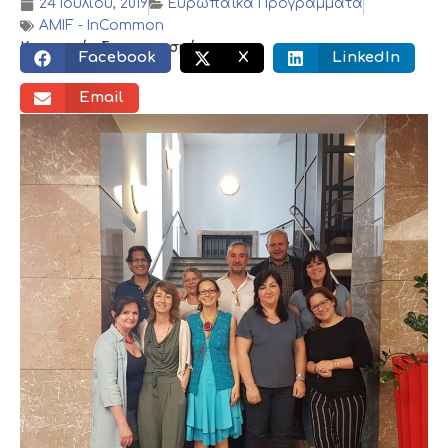
24 Ιουλίου, 2019
Ευρωπαϊκά Προγράμματα
AMIF - InCommon
Κοινωνικός διαμοιρασμός:
Facebook
X
LinkedIn
Email