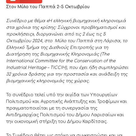
Στον Μύλο του Παππά 2-5 Οκτωβρίου
Συνέδριο με θέμα «Η ελληνική βιομηχανική κληρονομιά
στα χρόνια της κρίσης: Σύγχρονοι προβληματισμοί και
προκλήσεις», διοργανώνει από τις
2 έως τις 5
Οκτωβρίου 2024, στο Μύλο του Παππά στη Λάρισα, τ
ο
Ελληνικό Τμήμα της Διεθνούς Επιτροπής για τη
Διατήρηση της Βιομηχανικής Κληρονομιάς (
The
International
Committee
for
the
Conservation
of
the
Industrial
Heritage
–
TICCIH
), που έχει ήδη συμπληρώσει
32 χρόνια δράσης για την προστασία και ανάδειξη της
βιομηχανικής κληρονομιάς της χώρας.
Το συνέδριο τελεί υπό την αιγίδα των Υπουργείων
Πολιτισμού και Αγροτικής Ανάπτυξης και Τροφίμων και
πραγματοποιείται με τη συνεργασία της
Αντιδημαρχίας Πολιτισμού του Δήμου Λαρισαίων και
την οικονομική στήριξη του Δήμου Καρδίτσας.
Το Συνέδριο θέτει ως στόχο να συγκεντρώσει και να