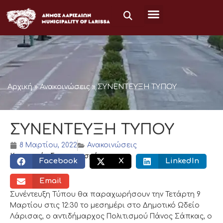
Μετάβαση
στο
περιεχόμενο
Αρχική
»
Ανακοινώσεις
»
ΣΥΝΕΝΤΕΥΞΗ ΤΥΠΟΥ
ΣΥΝΕΝΤΕΥΞΗ ΤΥΠΟΥ
8 Μαρτίου, 2022
Ανακοινώσεις
Κοινωνικός διαμοιρασμός:
Facebook
X
LinkedIn
Email
Συνέντευξη Τύπου θα παραχωρήσουν την Τετάρτη 9
Μαρτίου στις 12:30 το μεσημέρι στο Δημοτικό Ωδείο
Λάρισας, ο αντιδήμαρχος Πολιτισμού Πάνος Σάπκας, ο