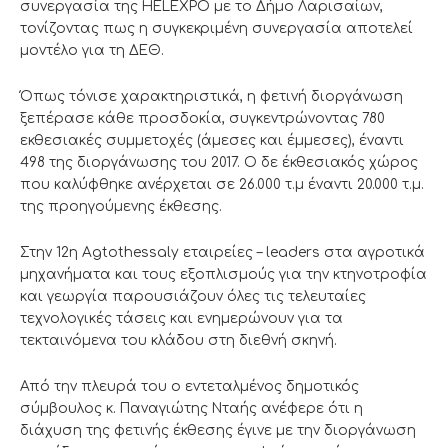
συνεργασία της HELEXPO με το Δήμο Λαρισαίων,
τονίζοντας πως η συγκεκριμένη συνεργασία αποτελεί
μοντέλο για τη ΔΕΘ.
Όπως τόνισε χαρακτηριστικά, η φετινή διοργάνωση
ξεπέρασε κάθε προσδοκία, συγκεντρώνοντας 780
εκθεσιακές συμμετοχές (άμεσες και έμμεσες), έναντι
498 της διοργάνωσης του 2017. Ο δε έκθεσιακός χώρος
που καλύφθηκε ανέρχεται σε 26.000 τ.μ έναντι 20.000 τ.μ.
της προηγούμενης έκθεσης.
Στην 12η Agtothessaly εταιρείες – leaders στα αγροτικά
μηχανήματα και τους εξοπλισμούς για την κτηνοτροφία
και γεωργία παρουσιάζουν όλες τις τελευταίες
τεχνολογικές τάσεις και ενημερώνουν για τα
τεκταινόμενα του κλάδου στη διεθνή σκηνή.
Από την πλευρά του ο εντεταλμένος δημοτικός
σύμβουλος κ. Παναγιώτης Νταής ανέφερε ότι η
διάχυση της φετινής έκθεσης έγινε με την διοργάνωση