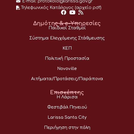
E-mail:
protokolo@larissa.gov.gr
Τηλεφωνικός Κατάλογος (αρχείο pdf)
Δημότης & e-Υπηρεσίες
Παιδικοί Σταθμοί
Σύστημα Ελεγχόμενης Στάθμευσης
ΚΕΠ
Πολιτική Προστασία
Novoville
Αιτήματα/Προτάσεις/Παράπονα
Επισκέπτης
Η Λάρισα
Φεστιβάλ Πηνειού
Larissa Santa City
Περιήγηση στην πόλη