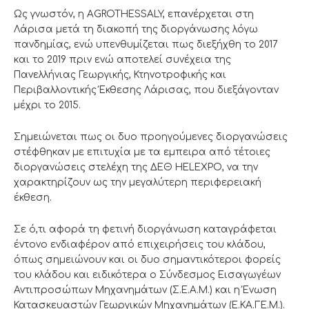
Ως γνωστόν, η AGROTHESSALY, επανέρχεται στη
Λάρισα μετά τη διακοπή της διοργάνωσης λόγω
πανδημίας, ενώ υπενθυμίζεται πως διεξήχθη το 2017
και το 2019 πριν ενώ αποτελεί συνέχεια της
Πανελλήνιας Γεωργικής, Κτηνοτροφικής και
Περιβαλλοντικής Έκθεσης Λάρισας, που διεξάγονταν
μέχρι το 2015.
Σημειώνεται πως οι δυο προηγούμενες διοργανώσεις
στέφθηκαν με επιτυχία με τα εμπειρα από τέτοιες
διοργανώσεις στελέχη της ΔΕΘ HELEXPO, να την
χαρακτηρίζουν ως την μεγαλύτερη περιφερειακή
έκθεση.
Σε ό,τι αφορά τη φετινή διοργάνωση καταγράφεται
έντονο ενδιαφέρον από επιχειρήσεις του κλάδου,
όπως σημειώνουν και οι δυο σημαντικότεροι φορείς
του κλάδου και ειδικότερα ο Σύνδεσμος Εισαγωγέων
Αντιπροσώπων Μηχανημάτων (Σ.Ε.Α.Μ.) και η Ένωση
Κατασκευαστών Γεωργικών Μηχανημάτων (Ε.ΚΑ.ΓΕ.Μ.).