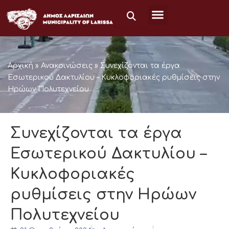
Μετάβαση
στο
περιεχόμενο
Αρχική
»
Ανακοινώσεις
»
Συνεχίζονται τα έργα
Εσωτερικού Δακτυλίου – Κυκλοφοριακές ρυθμίσεις στην
Ηρώων Πολυτεχνείου
Συνεχίζονται τα έργα
Εσωτερικού Δακτυλίου –
Κυκλοφοριακές
ρυθμίσεις στην Ηρώων
Πολυτεχνείου