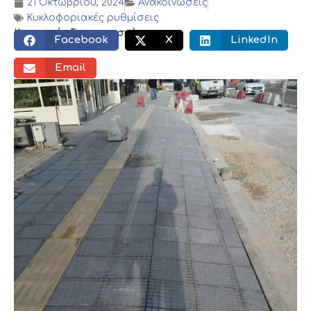
21 Οκτωβρίου, 2024
Ανακοινώσεις
Κυκλοφοριακές ρυθμίσεις
Κοινωνικός διαμοιρασμός:
Facebook
X
LinkedIn
Email