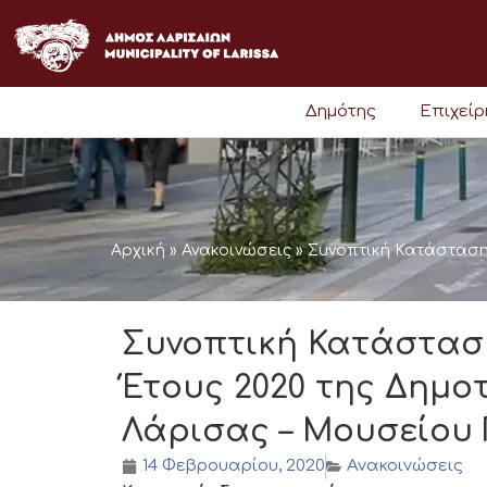
Μετάβαση
στο
περιεχόμενο
Δημότης
Επιχεί
Αρχική
»
Ανακοινώσεις
»
Συνοπτική Κατάσταση 
Συνοπτική Κατάστασ
Έτους 2020 της Δημο
Λάρισας – Μουσείου Γ
14 Φεβρουαρίου, 2020
Ανακοινώσεις