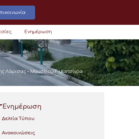
πικοινωνία
εσίες
Ενημέρωση
ς Λάρισας – Μουσείου Γ.Ι.Κατσίγρα
Ενημέρωση
Δελτία Τύπου
Ανακοινώσεις