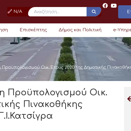
N/A
Ε
ρηση
Επισκέπτης
Δήμος και Πολιτική
e-Υπηρ
Προϋπολογισμού Οικ. Έτους 2020 της Δημοτικής Πινακοθήκη
η Προϋπολογισμού Οικ.
τικής Πινακοθήκης
.Ι.Κατσίγρα