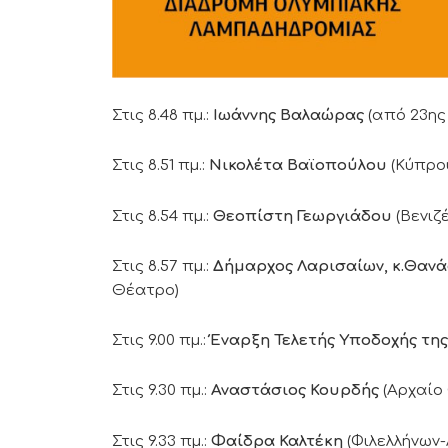
Στις 8.48 πμ.:
Ιωάννης Βαλαώρας
(από 23ης
Στις 8.51 πμ.:
Νικολέτα Βαϊοπούλου
(Κύπρου
Στις 8.54 πμ.:
Θεοπίστη Γεωργιάδου
(Βενιζ
Στις 8.57 πμ.:
Δήμαρχος Λαρισαίων, κ.Θαν
Θέατρο)
Στις 9.00 πμ.:
Έναρξη Τελετής Υποδοχής τη
Στις 9.30 πμ.:
Αναστάσιος Κουρδής
(Αρχαίο
Στις 9.33 πμ.:
Φαίδρα Καλτέκη
(Φιλελλήνων