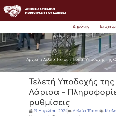
Μετάβαση
στο
περιεχόμενο
Δημότης
Επιχεί
Αρχική
»
Δελτία Τύπου
»
Τελετή Υποδοχής της 
Τελετή Υποδοχής τη
Λάρισα – Πληροφορίε
ρυθμίσεις
19 Απριλίου, 2024
Δελτία Τύπου
Κυκλ