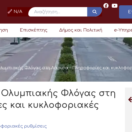
N/A
Ε
ρηση
Επισκέπτης
Δήμος και Πολιτική
e-Υπηρ
Ολυμπιακής Φλόγας στη Λάρισα – Πληροφορίες και κυκλοφορ
ς Ολυμπιακής Φλόγας στη
ς και κυκλοφοριακές
οφοριακές ρυθμίσεις