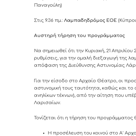
Παναγούλη)
Στις 9.36 πμ.:
Λαμπαδηδρόμος ΕΟΕ
(Κύπρου
Αυστηρή τήρηση
του προγράμματος
Να σημειωθεί ότι την Κυριακή, 21 Απριλίου 
ρυθμίσεις, για την ομαλή διεξαγωγή της λ
απόφαση της Διεύθυνσης Αστυνομίας Λάρ
Για την είσοδο στο Αρχαίο Θέατρο, οι προ
αστυνομική τους ταυτότητα, καθώς και το 
ανηλίκων τέκνων), από την αίτηση που υπ
Λαρισαίων.
Τονίζεται ότι η τήρηση του προγράμματος 
Η προσέλευση του κοινού στο Α’ Αρχαί