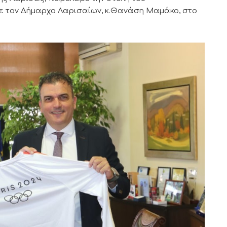
ε τον Δήμαρχο Λαρισαίων, κ.Θανάση Μαμάκο, στο