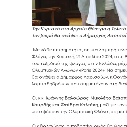
Την Κυριακή στο Αρχαίο Θέατρο η Τελετή
Τον βωμό θα ανάψει ο Δήμαρχος Λαρισα
Με κάθε επισημότητα, σε μια λαμπρή τελε
Φλόγα, την Κυριακή, 21 Απριλίου 2024, στις
του ταξιδιού της φλόγας στην Ελλάδα, μέχρ
Ολυμπιακών Αγώνων «Paris 2024». Να σημε
θα ανάψει ο Δήμαρχος Λαρισαίων, κ.Θανάσ
λαμπαδηδρόμων που συμμετέχουν στη διαδ
Οι κ.κ.
Ιωάννης Βαλαώρας
,
Νικολέτα Βαϊο
Κουρδής
και
Φαίδρα Καλτέκη
, μαζί με το
μεταφέρουν την Ολυμπιακή Φλόγα, σε μια 
Ο κ.Βαλαώρας, ο ποδοσφαιρικός θρύλος τ