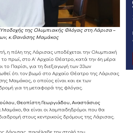
 Υποδοχής της Ολυμπιακής Φλόγας στη Λάρισα –
ίων, κ.Θανάσης Μαμάκος
τή, η πόλη της Λάρισας υποδέχεται την Ολυμπιακή
 9 το πρωί, στο Α’ Αρχαίο Θέατρο, κατά την 6η μέρα
ι το Παρίσι, για τη διεξαγωγή των 33ων
ιωθεί ότι τον βωμό στο Αρχαίο Θέατρο της Λάρισας
ης Μαμάκος, ο οποίος είναι και εκ των
ρομή για τη μεταφορά της φλόγας.
πούλου
,
Θεοπίστη Γεωργιάδου
,
Αναστάσιος
ν κ.Μαμάκο, θα είναι οι λαμπαδηδρόμοι που θα
διαδρομή στους κεντρικούς δρόμους της Λάρισας.
ης Λάρισας, παρέλαβε την στολή του