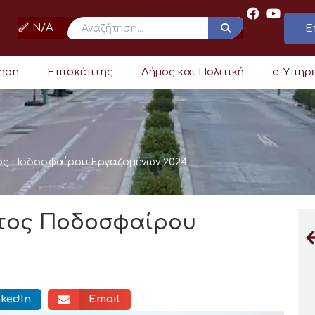
N/A
Ε
ρηση
Επισκέπτης
Δήμος και Πολιτική
e-Υπηρ
ος Ποδοσφαίρου Εργαζομένων 2024
τος Ποδοσφαίρου
nkedIn
Email