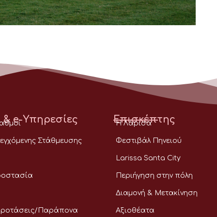
 & e-Υπηρεσίες
Επισκέπτης
ταθμοί
Η Λάρισα
εγχόμενης Στάθμευσης
Φεστιβάλ Πηνειού
Larissa Santa City
ροστασία
Περιήγηση στην πόλη
Διαμονή & Μετακίνηση
Προτάσεις/Παράπονα
Αξιοθέατα