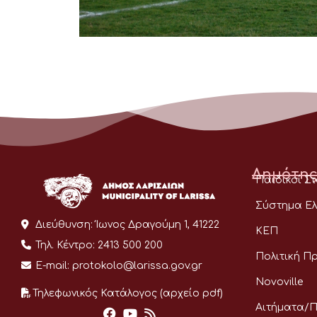
Δημότης
Παιδικοί Σ
Σύστημα Ελ
Διεύθυνση:
Ίωνος Δραγούμη 1, 41222
ΚΕΠ
Τηλ. Κέντρο:
2413 500 200
Πολιτική Π
E-mail:
protokolo@larissa.gov.gr
Novoville
Τηλεφωνικός Κατάλογος (αρχείο pdf)
Αιτήματα/