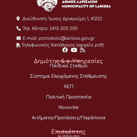
Διεύθυνση:
Ίωνος Δραγούμη 1, 41222
Τηλ. Κέντρο:
2413 500 200
E-mail:
protokolo@larissa.gov.gr
Τηλεφωνικός Κατάλογος (αρχείο pdf)
Δημότης & e-Υπηρεσίες
Παιδικοί Σταθμοί
Σύστημα Ελεγχόμενης Στάθμευσης
ΚΕΠ
Πολιτική Προστασία
Novoville
Αιτήματα/Προτάσεις/Παράπονα
Επισκέπτης
Η Λάρισα