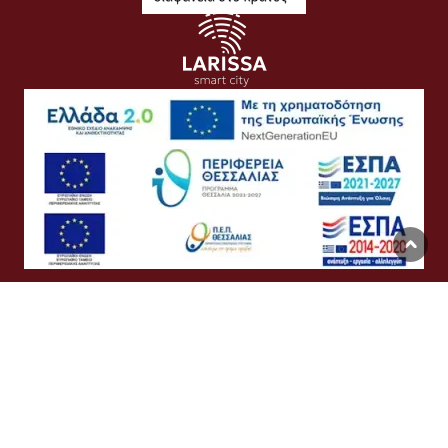
Όροι Χρήσης
Προσωπικά Δεδομένα
Πολιτική Cookies
Προσβασιμότητα
Συχνές Ερωτήσεις
Βοήθεια
Σύνδεση
English
Ελληνικά
©
Δήμος Λαρισαίων