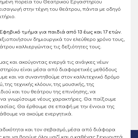
χημένη πορεία του Θεατρικού Εργαστηρίου
 εισαγωγή στην τέχνη του θεάτρου, πάντα με οδηγό
ιτήριο.
Εφηβικό τμήμα για παιδιά από 13 έως και 17 ετών
.
αξιοποιήσουν δημιουργικά τον ελεύθερο χρόνο τους,
άτρου καλλιεργώντας τις δεξιότητες τους.
 μας και ακούγοντας ενεργά τις ανάγκες νέων
στηρίου είναι μέσα από διαφορετικές μεθόδους
υμε και να συναντηθούμε στον καλλιτεχνικό δρόμο
 της τεχνικής κλόουν, της μουσικής, της
διού και του θεάτρου της επινόησης, να
 να γνωρίσουμε νέους χαρακτήρες. Θα παίξουμε
ασίας. Θα έρθουμε σε επαφή με την έννοια της
άθουμε να ακούμε ενεργητικά.
ομαδικότητα και τον σεβασμό, μέσα από διάφορα
 και να βρούμε όλοι μαζί και ο καθένας ξεχωριστά