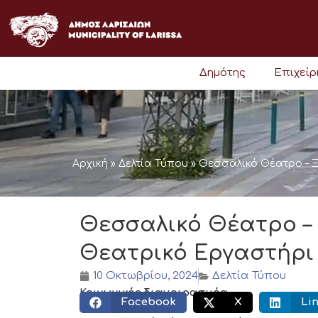
Μετάβαση
στο
περιεχόμενο
Δημότης
Επιχεί
Αρχική
»
Δελτία Τύπου
»
Θεσσαλικό Θέατρο – Ξ
Θεσσαλικό Θέατρο – 
Θεατρικό Εργαστήρι
10 Οκτωβρίου, 2024
Δελτία Τύπου
Κοινωνικός διαμοιρασμός:
Facebook
X
Li