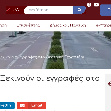
N/A
Ε
ρηση
Επισκέπτης
Δήμος και Πολιτική
e-Υπηρ
εκινούν οι εγγραφές στο Θεατρικό Εργαστήρι
Ξεκινούν οι εγγραφές στο
nkedIn
Email