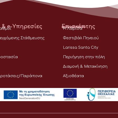
 & e-Υπηρεσίες
Επισκέπτης
ταθμοί
Η Λάρισα
εγχόμενης Στάθμευσης
Φεστιβάλ Πηνειού
Larissa Santa City
ροστασία
Περιήγηση στην πόλη
Διαμονή & Μετακίνηση
Προτάσεις/Παράπονα
Αξιοθέατα