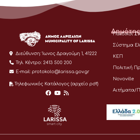
Δημότης
Παιδικοί Σ
Σύστημα Ελ
Διεύθυνση:
Ίωνος Δραγούμη 1, 41222
ΚΕΠ
Τηλ. Κέντρο:
2413 500 200
Πολιτική Π
E-mail:
protokolo@larissa.gov.gr
Novoville
Τηλεφωνικός Κατάλογος (αρχείο pdf)
Αιτήματα/