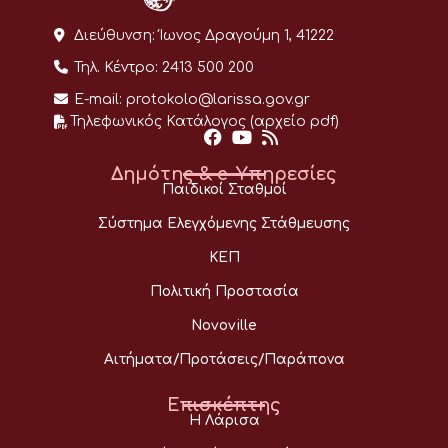
Διεύθυνση:
Ίωνος Δραγούμη 1, 41222
Τηλ. Κέντρο:
2413 500 200
E-mail:
protokolo@larissa.gov.gr
Τηλεφωνικός Κατάλογος (αρχείο pdf)
Δημότης & e-Υπηρεσίες
Παιδικοί Σταθμοί
Σύστημα Ελεγχόμενης Στάθμευσης
ΚΕΠ
Πολιτική Προστασία
Novoville
Αιτήματα/Προτάσεις/Παράπονα
Επισκέπτης
Η Λάρισα