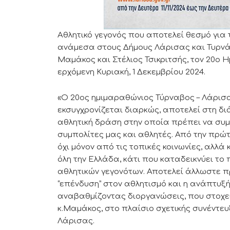
Αθλητικό γεγονός που αποτελεί θεσμό για 
ανάμεσα στους Δήμους Λάρισας και Τυρνά
Μαμάκος και Στέλιος Τσικριτσής, τον 20ο
ερχόμενη Κυριακή, 1 Δεκεμβρίου 2024.
«Ο 20ος ημιμαραθώνιος Τύρναβος – Λάρισας
εκσυγχρονίζεται διαρκώς, αποτελεί στη δ
αθλητική δράση στην οποία πρέπει να συ
συμπολίτες μας και αθλητές. Από την πρ
όχι μόνον από τις τοπικές κοινωνίες, αλλ
όλη την Ελλάδα, κάτι που καταδεικνύει το
αθλητικών γεγονότων. Αποτελεί άλλωστε π
“επένδυση” στον αθλητισμό και η ανάπτυξή 
αναβαθμίζοντας διοργανώσεις, που στοχεύ
κ.Μαμάκος, στο πλαίσιο σχετικής συνέντευξ
Λάρισας.