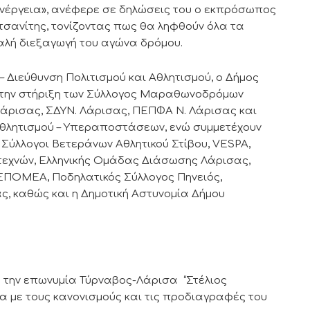
 ενέργεια», ανέφερε σε δηλώσεις του ο εκπρόσωπος
τσανίτης, τονίζοντας πως θα ληφθούν όλα τα
αλή διεξαγωγή του αγώνα δρόμου.
– Διεύθυνση Πολιτισμού και Αθλητισμού, ο Δήμος
 με την στήριξη των Σύλλογος Μαραθωνοδρόμων
Σ Λάρισας, ΣΔΥΝ. Λάρισας, ΠΕΠΦΑ Ν. Λάρισας και
θλητισμού – Υπεραποστάσεων, ενώ συμμετέχουν
ι Σύλλογοι Βετεράνων Αθλητικού Στίβου, VESPA,
σιτεχνών, Ελληνικής Ομάδας Διάσωσης Λάρισας,
ΕΠΟΜΕΑ, Ποδηλατικός Σύλλογος Πηνειός,
ς, καθώς και η Δημοτική Αστυνομία Δήμου
 την επωνυμία Τύρναβος-Λάρισα “Στέλιος
α με τους κανονισμούς και τις προδιαγραφές του