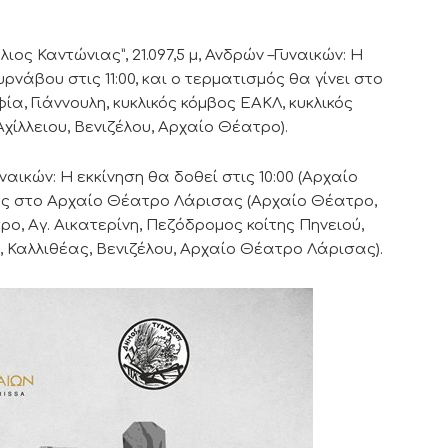
 Καντώνιας”, 21.097,5 μ, Ανδρών –Γυναικών: Η
ρνάβου στις 11:00, και ο τερματισμός θα γίνει στο
α, Γιάννουλη, κυκλικός κόμβος ΕΑΚΛ, κυκλικός
χίλλειου, Βενιζέλου, Αρχαίο Θέατρο).
αικών: Η εκκίνηση θα δοθεί στις 10:00 (Αρχαίο
ης στο Αρχαίο Θέατρο Λάρισας (Αρχαίο Θέατρο,
ο, Αγ. Αικατερίνη, Πεζόδρομος κοίτης Πηνειού,
 Καλλιθέας, Βενιζέλου, Αρχαίο Θέατρο Λάρισας).