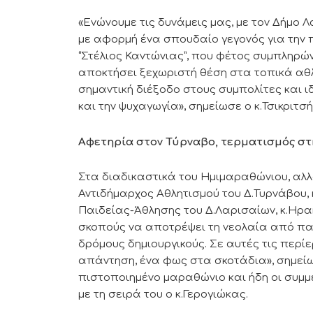
«Ενώνουμε τις δυνάμεις μας, με τον Δήμο 
με αφορμή ένα σπουδαίο γεγονός για την 
“Στέλιος Καντώνιας”, που φέτος συμπληρώνε
αποκτήσει ξεχωριστή θέση στα τοπικά αθ
σημαντική διέξοδο στους συμπολίτες και ι
και την ψυχαγωγία», σημείωσε ο κ.Τσικριτσή
Αφετηρία στον Τύρναβο, τερματισμός στ
Στα διαδικαστικά του Ημιμαραθώνιου, αλ
Αντιδήμαρχος Αθλητισμού του Δ.Τυρνάβου, 
Παιδείας-Άθλησης του Δ.Λαρισαίων, κ.Ηρα
σκοπούς να αποτρέψει τη νεολαία από παθο
δρόμους δημιουργικούς. Σε αυτές τις περίε
απάντηση, ένα φως στα σκοτάδια», σημείωσ
πιστοποιημένο μαραθώνιο και ήδη οι συμμ
με τη σειρά του ο κ.Γερογιώκας.