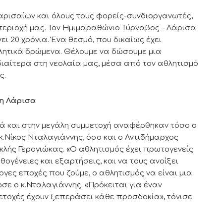
Λαρισαίων και όλους τους φορείς-συνδιοργανωτές,
περιοχή μας. Τον Ημιμαραθώνιο Τύρναβος – Λάρισα
ι 20 χρόνια. Ένα θεσμό, που δικαίως έχει
λητικά δρώμενα. Θέλουμε να δώσουμε μια
διαίτερα στη νεολαία μας, μέσα από τον αθλητισμό
ς.
η Λάρισα
λά και στην μεγάλη συμμετοχή αναφέρθηκαν τόσο ο
κ.Νίκος Νταλαγιάννης, όσο και ο Αντιδήμαρχος
κλής Γερογιώκας. «Ο αθλητισμός έχει πρωτογενείς
γένειες και εξαρτήσεις, και να τους ανοίξει
ργες εποχές που ζούμε, ο αθλητισμός να είναι μια
ε ο κ.Νταλαγιάννης. «Πρόκειται για έναν
ετοχές έχουν ξεπεράσει κάθε προσδοκία», τόνισε