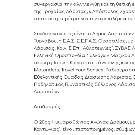
συνεργασία, την αλληλεγγύη και τη θετική
της Τροχαίας Λάρισας, κ.Απόστολος Σχορε
απαραίτητα μέτρα για την ασφαλή και ομ
Συνδιοργανωτές είναι: ο Δήμος Λαρισαίων 
Τυρνάβου, η Ε.Α.Σ. Σ.Ε.Γ.Α.Σ. Θεσσαλίας,
Λάρισας, Κοιν. Σ.Επ. “Αθλοτεχνίες”, ΣΥΒΑ
Ελληνική Ομοσπονδία Συλλόγων Μαζικού Α
ακόμη η Τοπική Κοινότητα Γιάννουλης και ο
Motoriders, Travel Your Senses, Ραδιοερα
Εθελοντικής Ομάδας Διάσωσης Λάρισας, 
Ποδηλατικός Γυμναστικός Σύλλογος Λάρισα
Λαρισαίων.
Διαδρομές
Ο 20ος Ημιμαραθώνιος Αγώνας Δρόμου, με
Καντώνιας”, είναι πιστοποιημένος, σύμφων