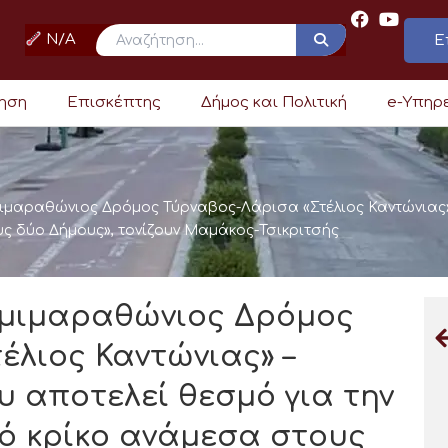
N/A
Ε
ρηση
Επισκέπτης
Δήμος και Πολιτική
e-Υπηρ
μιμαραθώνιος Δρόμος Τύρναβος-Λάρισα «Στέλιος Καντώνιας» 
υς δύο Δήμους», τονίζουν Μαμάκος-Τσικριτσής
 Ημιμαραθώνιος Δρόμος
έλιος Καντώνιας» –
υ αποτελεί θεσμό για την
κό κρίκο ανάμεσα στους