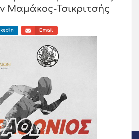
υν Μαμάκος-Τσικριτσής
nkedIn
Email