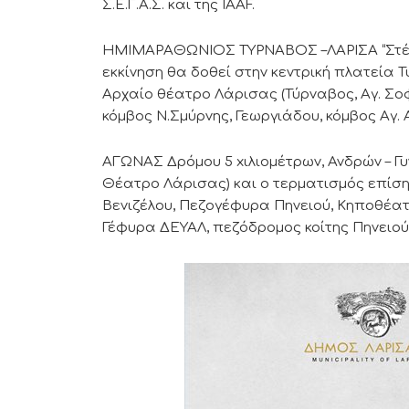
Σ.Ε.Γ.Α.Σ. και της IAAF.
ΗΜΙΜΑΡΑΘΩΝΙΟΣ ΤΥΡΝΑΒΟΣ –ΛΑΡΙΣΑ “Στέλιος
εκκίνηση θα δοθεί στην κεντρική πλατεία Τυ
Αρχαίο θέατρο Λάρισας (Τύρναβος, Αγ. Σοφί
κόμβος Ν.Σμύρνης, Γεωργιάδου, κόμβος Αγ. Α
ΑΓΩΝΑΣ Δρόμου 5 xιλιομέτρων, Ανδρών – Γυν
Θέατρο Λάρισας) και ο τερματισμός επίσ
Βενιζέλου, Πεζογέφυρα Πηνειού, Κηποθέατρ
Γέφυρα ΔΕΥΑΛ, πεζόδρομος κοίτης Πηνειού,