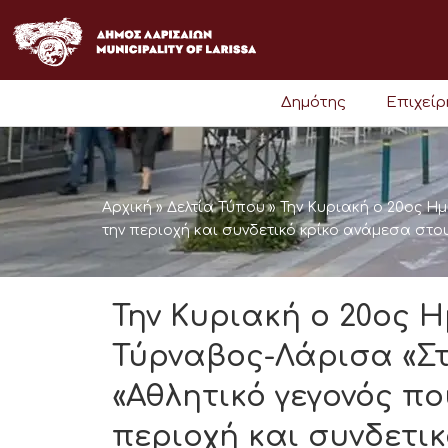
Μετάβαση
στο
περιεχόμενο
Δημότης
Επιχεί
Αρχική
»
Δελτία Τύπου
»
Την Κυριακή ο 20ος Η
την περιοχή και συνδετικό κρίκο ανάμεσα στο
Την Κυριακή ο 20ος
Τύρναβος-Λάρισα «Στ
«Αθλητικό γεγονός πο
περιοχή και συνδετι