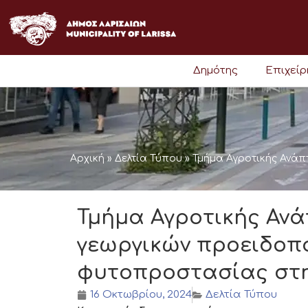
Μετάβαση
στο
περιεχόμενο
Δημότης
Επιχεί
Αρχική
»
Δελτία Τύπου
»
Τμήμα Αγροτικής Ανάπ
Τμήμα Αγροτικής Ανά
γεωργικών προειδοπ
φυτοπροστασίας στη
16 Οκτωβρίου, 2024
Δελτία Τύπου