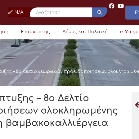
N/A
Ε
ρηση
Επισκέπτης
Δήμος και Πολιτική
e-Υπηρ
τυξης – 8ο Δελτίο γεωργικών προειδοποιήσεων ολοκληρωμέ
πτυξης – 8ο Δελτίο
οιήσεων ολοκληρωμένης
 βαμβακοκαλλιέργεια