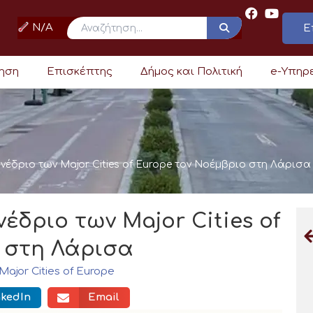
N/A
Ε
ρηση
Επισκέπτης
Δήμος και Πολιτική
e-Υπηρ
υνέδριο των Major Cities of Europe τον Νοέμβριο στη Λάρισα
νέδριο των Major Cities of
 στη Λάρισα
Major Cities of Europe
nkedIn
Email