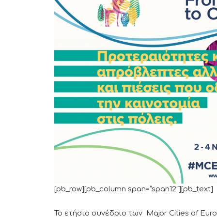
[pb_row][pb_column span=”span12″][pb_text]
Το ετήσιο συνέδριο των Major Cities of Eu