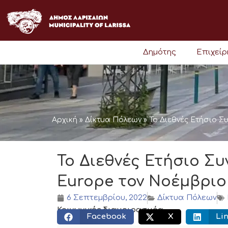
Μετάβαση
στο
περιεχόμενο
Δημότης
Επιχεί
Αρχική
»
Δίκτυα Πόλεων
»
Το Διεθνές Ετήσιο Σ
Το Διεθνές Ετήσιο Συ
Europe τον Νοέμβριο
6 Σεπτεμβρίου, 2022
Δίκτυα Πόλεων
Κοινωνικός διαμοιρασμός:
Facebook
X
Li