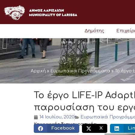
Μετάβαση
στο
περιεχόμενο
Δημότης
Επιχεί
Αρχική
»
Ευρωπαϊκά Προγράμματα
»
Το έργο 
Το έργο LIFE-IP Adap
παρουσίαση του εργ
14 Ιουλίου, 2020
Ευρωπαϊκά Προγράμμ
Κοινωνικός διαμοιρασμός:
Facebook
X
Li