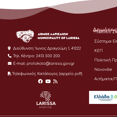
Δημότης
Παιδικοί Σ
Σύστημα Ελ
Διεύθυνση:
Ίωνος Δραγούμη 1, 41222
ΚΕΠ
Τηλ. Κέντρο:
2413 500 200
Πολιτική Π
E-mail:
protokolo@larissa.gov.gr
Novoville
Τηλεφωνικός Κατάλογος (αρχείο pdf)
Αιτήματα/