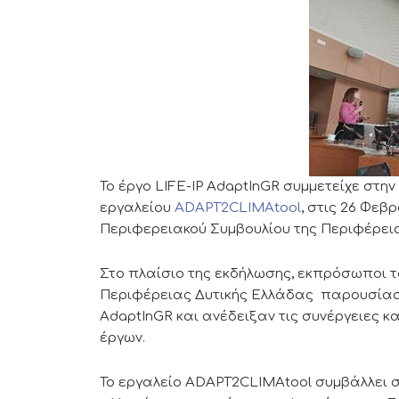
Το έργο LIFE-IP AdaptInGR συμμετείχε στη
εργαλείου
ADAPT2CLIMAtool
, στις 26 Φεβ
Περιφερειακού Συμβουλίου της Περιφέρεια
Στο πλαίσιο της εκδήλωσης, εκπρόσωποι τ
Περιφέρειας Δυτικής Ελλάδας παρουσίασα
AdaptInGR και ανέδειξαν τις συνέργειες κ
έργων.
Το εργαλείο ADAPT2CLIMAtool συμβάλλει σ