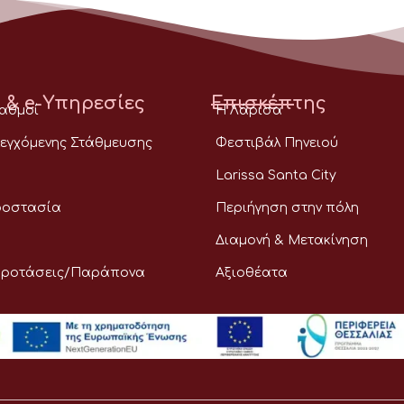
 & e-Υπηρεσίες
Επισκέπτης
ταθμοί
Η Λάρισα
εγχόμενης Στάθμευσης
Φεστιβάλ Πηνειού
Larissa Santa City
ροστασία
Περιήγηση στην πόλη
Διαμονή & Μετακίνηση
Προτάσεις/Παράπονα
Αξιοθέατα