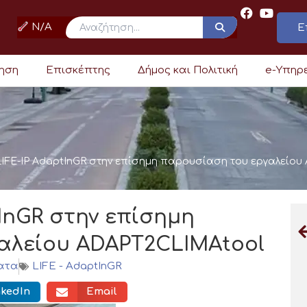
N/A
Ε
ρηση
Επισκέπτης
Δήμος και Πολιτική
e-Υπηρ
LIFE-IP AdaptInGR στην επίσημη παρουσίαση του εργαλείο
tInGR στην επίσημη
αλείου ADAPT2CLIMAtool
ατα
LIFE - AdaptInGR
nkedIn
Email