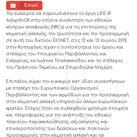
Email
Την ευκαιρία να παρουσιάσουν το έργο LIFE-IP
AdaptInGR στην ετήσια συνάντηση των εθνικών
κέντρων αναφοράς (NRCs) για τις επιπτώσεις της
κλιματική αλλαγής, την τρωτότητα και την προσαρμογή
σε αυτή του δικτύου EIONET, στις 12 και 13 Ιουνίου 2019,
στην Κοπεγχάγη, είχαν η συντονίστρια του έργου και
στέλεχος του Υπουργείου Περιβάλλοντος και
Ενέργειας, κα Ιωάννα Τσαλακανίδου και το στέλεχος
του Πράσινου Ταμείου, κα Σπυριδούλα Ντεμίρη.
Επιπλέον, είχαν την ευκαιρία κατ’ ιδίαν συναντήσεων
με στελέχη του Ευρωπαϊκού Οργανισμού
Περιβάλλοντος και των αρμόδιων για την προσαρμογή
στην κλιματική αλλαγή υπηρεσιών άλλων ευρωπαϊκών
κρατών. Στόχος ήταν να συλλεχθούν χρήσιμα στοιχεία
και πληροφορίες για την ανάπτυξη του εθνικού
πλαισίου παρακολούθησης, αξιολόγησης και
επικαιροποίησης των δράσεων και πολιτικών
προσαρμογής στην κλιματική αλλαγή και να