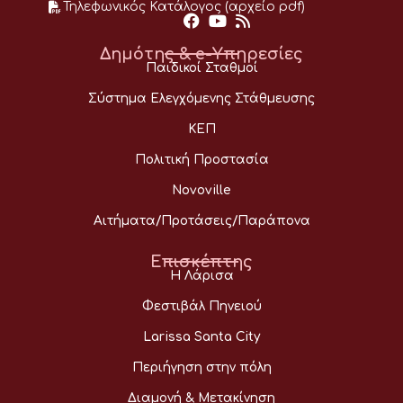
Τηλεφωνικός Κατάλογος (αρχείο pdf)
Δημότης & e-Υπηρεσίες
Παιδικοί Σταθμοί
Σύστημα Ελεγχόμενης Στάθμευσης
ΚΕΠ
Πολιτική Προστασία
Novoville
Αιτήματα/Προτάσεις/Παράπονα
Επισκέπτης
Η Λάρισα
Φεστιβάλ Πηνειού
Larissa Santa City
Περιήγηση στην πόλη
Διαμονή & Μετακίνηση