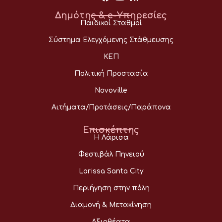
Δημότης & e-Υπηρεσίες
Παιδικοί Σταθμοί
Σύστημα Ελεγχόμενης Στάθμευσης
ΚΕΠ
Πολιτική Προστασία
Novoville
Αιτήματα/Προτάσεις/Παράπονα
Επισκέπτης
Η Λάρισα
Φεστιβάλ Πηνειού
Larissa Santa City
Περιήγηση στην πόλη
Διαμονή & Μετακίνηση
Αξιοθέατα