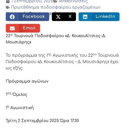
1 Σεπτεμβρίου, 2025
Ανακοινώσεις
Πρωτάθλημα ποδοσφαίρου εργαζομένων
Κοινωνικός διαμοιρασμός:
Facebook
X
LinkedIn
Email
ο
22
Τουρνουά Ποδοσφαίρου «Δ. Κουκουλίτσιος-Δ.
Μουσιάρης»
ης
ου
Το πρόγραμμα της 1
Αγωνιστικής του 22
Τουρνουά
Ποδοσφαίρου «Δ. Κουκουλίτσιος – Δ. Μουσιάρης» έχει
ως εξής:
Πρόγραμμα αγώνων
ος
1
Όμιλος
η
1
Αγωνιστική
Τρίτη 2 Σεπτεμβρίου 2025 Ώρα 17.30