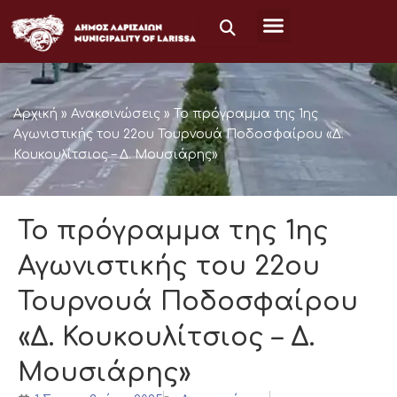
Μετάβαση
στο
περιεχόμενο
Αρχική
»
Ανακοινώσεις
»
Το πρόγραμμα της 1ης
Αγωνιστικής του 22ου Τουρνουά Ποδοσφαίρου «Δ.
Κουκουλίτσιος – Δ. Μουσιάρης»
Το πρόγραμμα της 1ης
Αγωνιστικής του 22ου
Τουρνουά Ποδοσφαίρου
«Δ. Κουκουλίτσιος – Δ.
Μουσιάρης»