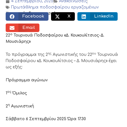
4 Σεπτεμβρίου, 2025
Ανακοινώσεις
Πρωτάθλημα ποδοσφαίρου εργαζομένων
Κοινωνικός διαμοιρασμός:
Facebook
X
LinkedIn
Email
ο
22
Τουρνουά Ποδοσφαίρου «Δ. Κουκουλίτσιος-Δ.
Μουσιάρης»
ης
ου
Το πρόγραμμα της 2
Αγωνιστικής του 22
Τουρνουά
Ποδοσφαίρου «Δ. Κουκουλίτσιος – Δ. Μουσιάρης» έχει
ως εξής:
Πρόγραμμα αγώνων
ος
1
Όμιλος
η
2
Αγωνιστική
Σάββατο 6 Σεπτεμβρίου 2025 Ώρα 17.30