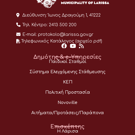
Διεύθυνση:
Ίωνος Δραγούμη 1, 41222
Τηλ. Κέντρο:
2413 500 200
E-mail:
protokolo@larissa.gov.gr
Τηλεφωνικός Κατάλογος (αρχείο pdf)
Δημότης & e-Υπηρεσίες
Παιδικοί Σταθμοί
Σύστημα Ελεγχόμενης Στάθμευσης
ΚΕΠ
Πολιτική Προστασία
Novoville
Αιτήματα/Προτάσεις/Παράπονα
Επισκέπτης
Η Λάρισα