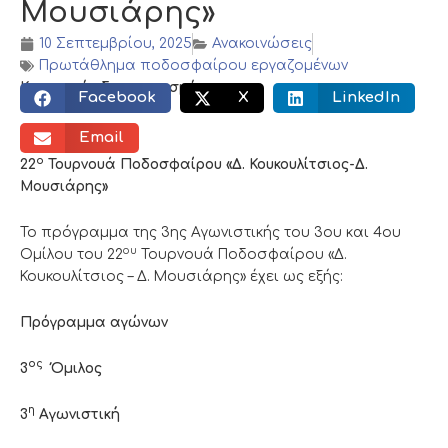
Μουσιάρης»
10 Σεπτεμβρίου, 2025
Ανακοινώσεις
Πρωτάθλημα ποδοσφαίρου εργαζομένων
Κοινωνικός διαμοιρασμός:
Facebook
X
LinkedIn
Email
ο
22
Τουρνουά Ποδοσφαίρου «Δ. Κουκουλίτσιος-Δ.
Μουσιάρης»
Το πρόγραμμα της 3ης Αγωνιστικής του 3ου και 4ου
ου
Ομίλου του 22
Τουρνουά Ποδοσφαίρου «Δ.
Κουκουλίτσιος – Δ. Μουσιάρης» έχει ως εξής:
Πρόγραμμα αγώνων
ος
3
Όμιλος
η
3
Αγωνιστική