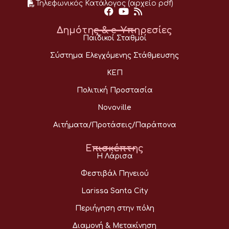
Τηλεφωνικός Κατάλογος (αρχείο pdf)
Δημότης & e-Υπηρεσίες
Παιδικοί Σταθμοί
Σύστημα Ελεγχόμενης Στάθμευσης
ΚΕΠ
Πολιτική Προστασία
Novoville
Αιτήματα/Προτάσεις/Παράπονα
Επισκέπτης
Η Λάρισα
Φεστιβάλ Πηνειού
Larissa Santa City
Περιήγηση στην πόλη
Διαμονή & Μετακίνηση