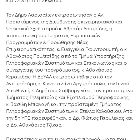
και OTS από την Ελλάδα.
Τον Δήμο Λαρισαίων εκπροσώπησαν ο Αν.
Προϊστάμενος της Διεύθυνσης Επιχειρησιακού και
Ψηφιακού Σχεδιασμού κ. Αβραάμ Λουτρίδης, η
προϊσταμένη του Τμήματος Ευρωπαϊκών
Προγραμμάτων & Προώθησης Νέας
Επιχειρηματικότητας, κ. Ευαγγελία Γκουντρουμπή, o κ.
Αθανάσιος Πουλτσίδης από το Τμήμα Υποστήριξης
Πληροφοριακών Συστημάτων και Επικοινωνίας και ο
συνεργάτης του προγράμματος, κ. Αθανάσιος
Κεραμίδας. Η ΔΕΥΑΛ εκπροσωπήθηκε από τον
Αντιπρόεδρο, κ. Κωνσταντίνο Αργυρόπουλο, τον Γενικό
Διευθυντή, κ. Δημήτριο Σαββοργινάκη, τον προϊστάμενο
Τμήματος Τηλεμετρίας και Εξοπλισμού Πληροφορικής,
κ. Βασίλη Μπαναγή και την προϊσταμένη Τμήματος
Πληροφοριακών Συστημάτων κ. Στέλλα Καλούσιου. Από
την 5η ΥΠΕ παρευρέθηκαν, ο Δρ. Φώτιος Γκιουλέκας και
ο Δρ. Αθανάσιος Τζίκας.
Περισσότερα για τα ευρωπαϊκά προγράμματα που