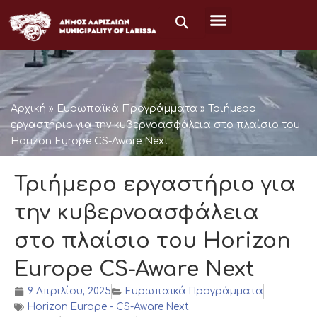
Μετάβαση
στο
περιεχόμενο
Αρχική
»
Ευρωπαϊκά Προγράμματα
»
Τριήμερο
εργαστήριο για την κυβερνοασφάλεια στο πλαίσιο του
Horizon Europe CS-Aware Next
Τριήμερο εργαστήριο για
την κυβερνοασφάλεια
στο πλαίσιο του Horizon
Europe CS-Aware Next
9 Απριλίου, 2025
Ευρωπαϊκά Προγράμματα
Horizon Europe - CS-Aware Next