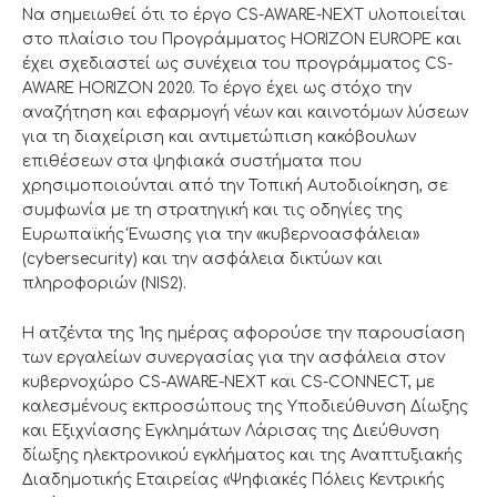
Να σημειωθεί ότι το έργο CS-AWARE-NEXT υλοποιείται
στο πλαίσιο του Προγράμματος HORIZON EUROPE και
έχει σχεδιαστεί ως συνέχεια του προγράμματος CS-
AWARE HORIZON 2020. Το έργο έχει ως στόχο την
αναζήτηση και εφαρμογή νέων και καινοτόμων λύσεων
για τη διαχείριση και αντιμετώπιση κακόβουλων
επιθέσεων στα ψηφιακά συστήματα που
χρησιμοποιούνται από την Τοπική Αυτοδιοίκηση, σε
συμφωνία με τη στρατηγική και τις οδηγίες της
Ευρωπαϊκής Ένωσης για την «κυβερνοασφάλεια»
(cybersecurity) και την ασφάλεια δικτύων και
πληροφοριών (NIS2).
Η ατζέντα της 1ης ημέρας αφορούσε την παρουσίαση
των εργαλείων συνεργασίας για την ασφάλεια στον
κυβερνοχώρο CS-AWARE-NEXT και CS-CONNECT, με
καλεσμένους εκπροσώπους της Υποδιεύθυνση Δίωξης
και Εξιχνίασης Εγκλημάτων Λάρισας της Διεύθυνση
δίωξης ηλεκτρονικού εγκλήματος και της Αναπτυξιακής
Διαδημοτικής Εταιρείας «Ψηφιακές Πόλεις Κεντρικής