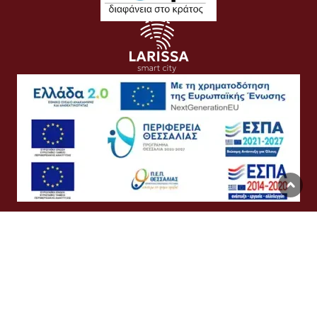
Όροι Χρήσης
Προσωπικά Δεδομένα
Πολιτική Cookies
Προσβασιμότητα
Συχνές Ερωτήσεις
Βοήθεια
Σύνδεση
English
Ελληνικά
©
Δήμος Λαρισαίων