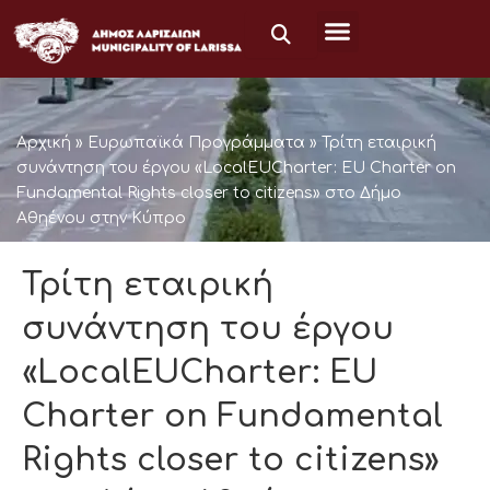
Μετάβαση
στο
περιεχόμενο
Αρχική
»
Ευρωπαϊκά Προγράμματα
»
Τρίτη εταιρική
συνάντηση του έργου «LocalEUCharter: EU Charter on
Fundamental Rights closer to citizens» στο Δήμο
Αθηένου στην Κύπρο
Τρίτη εταιρική
συνάντηση του έργου
«LocalEUCharter: EU
Charter on Fundamental
Rights closer to citizens»