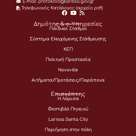
E-mail:
protokolo@larissa.gov.gr
Τηλεφωνικός Κατάλογος (αρχείο pdf)
Δημότης & e-Υπηρεσίες
Παιδικοί Σταθμοί
Σύστημα Ελεγχόμενης Στάθμευσης
ΚΕΠ
Πολιτική Προστασία
Novoville
Αιτήματα/Προτάσεις/Παράπονα
Επισκέπτης
Η Λάρισα
Φεστιβάλ Πηνειού
Larissa Santa City
Περιήγηση στην πόλη