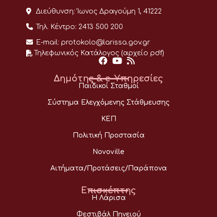
Διεύθυνση:
Ίωνος Δραγούμη 1, 41222
Τηλ. Κέντρο:
2413 500 200
E-mail:
protokolo@larissa.gov.gr
Τηλεφωνικός Κατάλογος (αρχείο pdf)
Δημότης & e-Υπηρεσίες
Παιδικοί Σταθμοί
Σύστημα Ελεγχόμενης Στάθμευσης
ΚΕΠ
Πολιτική Προστασία
Novoville
Αιτήματα/Προτάσεις/Παράπονα
Επισκέπτης
Η Λάρισα
Φεστιβάλ Πηνειού