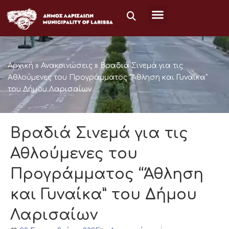
Μετάβαση
στο
περιεχόμενο
Αρχική
»
Ανακοινώσεις
»
Βραδιά Σινεμά για τις
Αθλούμενες του Προγράμματος “Άθληση και Γυναίκα”
του Δήμου Λαρισαίων
Βραδιά Σινεμά για τις
Αθλούμενες του
Προγράμματος “Άθληση
και Γυναίκα” του Δήμου
Λαρισαίων