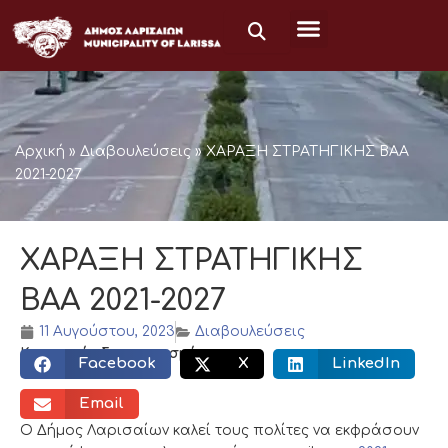
Μετάβαση
στο
περιεχόμενο
Αρχική
»
Διαβουλεύσεις
»
ΧΑΡΑΞΗ ΣΤΡΑΤΗΓΙΚΗΣ ΒΑΑ
2021-2027
ΧΑΡΑΞΗ ΣΤΡΑΤΗΓΙΚΗΣ
ΒΑΑ 2021-2027
11 Αυγούστου, 2023
Διαβουλεύσεις
Κοινωνικός διαμοιρασμός:
Facebook
X
LinkedIn
Email
Ο Δήμος Λαρισαίων καλεί τους πολίτες να εκφράσουν