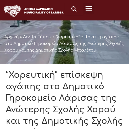
Μετάβαση
στο
περιεχόμενο
Αρχική
»
Δελτία Τύπου
»
“Χορευτική” επίσκεψη αγάπης
στο Δημοτικό Γηροκομείο Λάρισας της Ανώτερης Σχολής
Χορού και της Δημοτικής Σχολής Μπαλέτου
“Χορευτική” επίσκεψη
αγάπης στο Δημοτικό
Γηροκομείο Λάρισας της
Ανώτερης Σχολής Χορού
και της Δημοτικής Σχολής