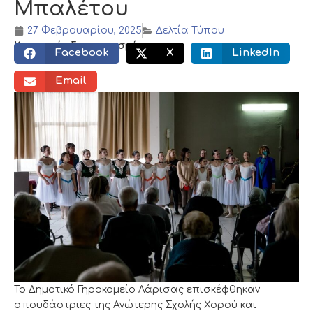
Μπαλέτου
27 Φεβρουαρίου, 2025
Δελτία Τύπου
Κοινωνικός διαμοιρασμός:
Facebook
X
LinkedIn
Email
Το Δημοτικό Γηροκομείο Λάρισας επισκέφθηκαν
σπουδάστριες της Ανώτερης Σχολής Χορού και