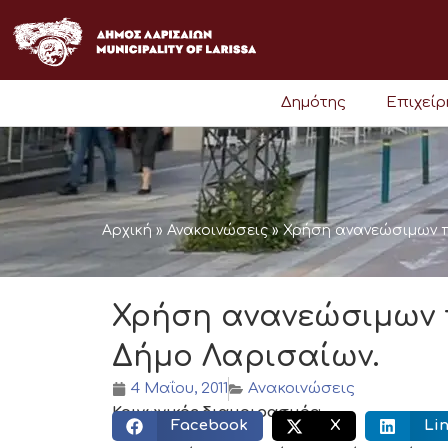
Μετάβαση
στο
περιεχόμενο
Δημότης
Επιχεί
Αρχική
»
Ανακοινώσεις
»
Χρήση ανανεώσιμων π
Χρήση ανανεώσιμων 
Δήμο Λαρισαίων.
4 Μαΐου, 2011
Ανακοινώσεις
Κοινωνικός διαμοιρασμός:
Facebook
X
Li