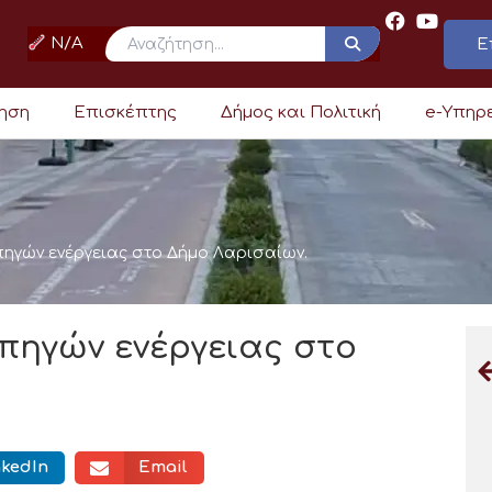
N/A
Ε
ρηση
Επισκέπτης
Δήμος και Πολιτική
e-Υπηρ
ηγών ενέργειας στο Δήμο Λαρισαίων.
πηγών ενέργειας στο
nkedIn
Email