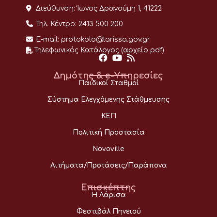
Διεύθυνση:
Ίωνος Δραγούμη 1, 41222
Τηλ. Κέντρο:
2413 500 200
E-mail:
protokolo@larissa.gov.gr
Τηλεφωνικός Κατάλογος (αρχείο pdf)
Δημότης & e-Υπηρεσίες
Παιδικοί Σταθμοί
Σύστημα Ελεγχόμενης Στάθμευσης
ΚΕΠ
Πολιτική Προστασία
Novoville
Αιτήματα/Προτάσεις/Παράπονα
Επισκέπτης
Η Λάρισα
Φεστιβάλ Πηνειού