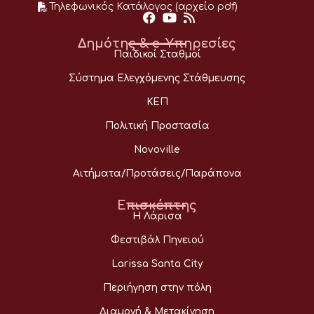
Τηλεφωνικός Κατάλογος (αρχείο pdf)
Δημότης & e-Υπηρεσίες
Παιδικοί Σταθμοί
Σύστημα Ελεγχόμενης Στάθμευσης
ΚΕΠ
Πολιτική Προστασία
Novoville
Αιτήματα/Προτάσεις/Παράπονα
Επισκέπτης
Η Λάρισα
Φεστιβάλ Πηνειού
Larissa Santa City
Περιήγηση στην πόλη
Διαμονή & Μετακίνηση