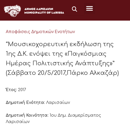
Μετάβαση
στο
περιεχόμενο
Αποφάσεις Δημοτικών Ενοτήτων
“Μουσικοχορευτική εκδήλωση της
1ης Δ.Κ. ενόψει της «Παγκόσμιας
Ημέρας Πολιτιστικής Ανάπτυξης»”
(Σάββατο 20/5/2017,Πάρκο Αλκαζάρ)
Έτος:
2017
Δημοτική Ενότητα:
Λαρισαίων
Δημοτική Κοινότητα:
1ου Δημ. Διαμερίσματος
Λαρισαίων