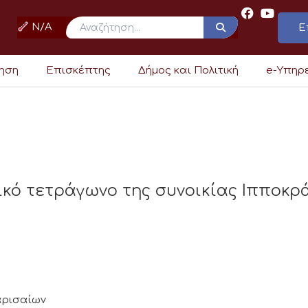
N/A
Ε
ρηση
Επισκέπτης
Δήμος και Πολιτική
e-Υπηρ
ικό τετράγωνο της συνοικίας Ιπποκρά
Λαρισαίων