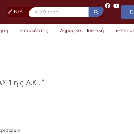
N/A
Ε
ρηση
Επισκέπτης
Δήμος και Πολιτική
e-Υπηρ
 η ς Δ.Κ . ”
Λαρισαίων