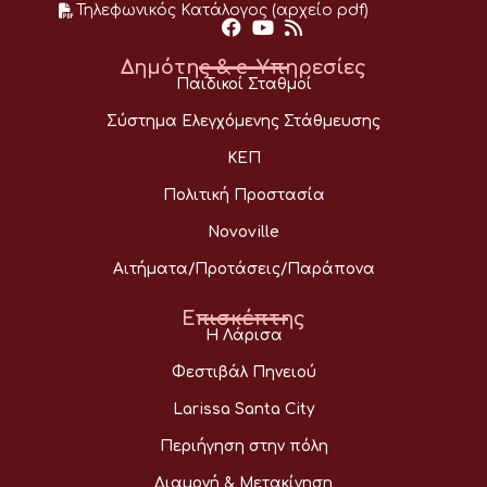
Τηλεφωνικός Κατάλογος (αρχείο pdf)
Δημότης & e-Υπηρεσίες
Παιδικοί Σταθμοί
Σύστημα Ελεγχόμενης Στάθμευσης
ΚΕΠ
Πολιτική Προστασία
Novoville
Αιτήματα/Προτάσεις/Παράπονα
Επισκέπτης
Η Λάρισα
Φεστιβάλ Πηνειού
Larissa Santa City
Περιήγηση στην πόλη
Διαμονή & Μετακίνηση