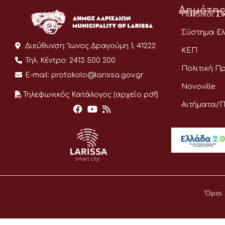
Δημότης
Παιδικοί Σ
Σύστημα Ελ
Διεύθυνση:
Ίωνος Δραγούμη 1, 41222
ΚΕΠ
Τηλ. Κέντρο:
2413 500 200
Πολιτική Π
E-mail:
protokolo@larissa.gov.gr
Novoville
Τηλεφωνικός Κατάλογος (αρχείο pdf)
Αιτήματα/
Όροι