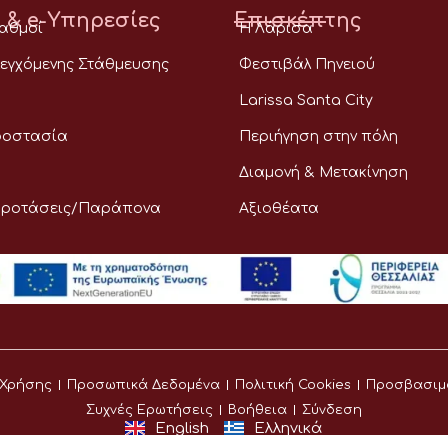
 & e-Υπηρεσίες
Επισκέπτης
ταθμοί
Η Λάρισα
εγχόμενης Στάθμευσης
Φεστιβάλ Πηνειού
Larissa Santa City
ροστασία
Περιήγηση στην πόλη
Διαμονή & Μετακίνηση
Προτάσεις/Παράπονα
Αξιοθέατα
 Χρήσης
Προσωπικά Δεδομένα
Πολιτική Cookies
Προσβασιμ
Συχνές Ερωτήσεις
Βοήθεια
Σύνδεση
English
Ελληνικά
©
Δήμος Λαρισαίων