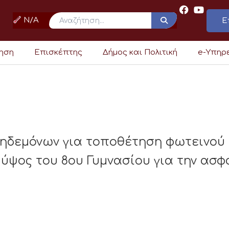
N/A
Ε
ρηση
Επισκέπτης
Δήμος και Πολιτική
e-Υπηρ
κηδεμόνων για τοποθέτηση φωτεινού
 ύψος του 8ου Γυμνασίου για την ασ