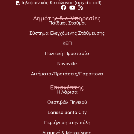
Τηλεφωνικός Κατάλογος (αρχείο pdf)
Δημότης & e-Υπηρεσίες
Παιδικοί Σταθμοί
Σύστημα Ελεγχόμενης Στάθμευσης
ΚΕΠ
Πολιτική Προστασία
Novoville
Αιτήματα/Προτάσεις/Παράπονα
Επισκέπτης
Η Λάρισα
Φεστιβάλ Πηνειού
Larissa Santa City
Περιήγηση στην πόλη
Διαμονή & Μετακίνηση