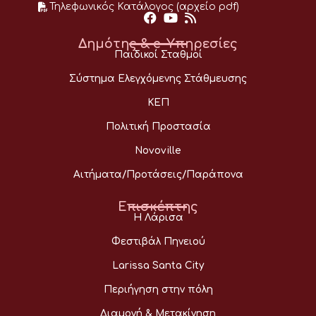
Τηλεφωνικός Κατάλογος (αρχείο pdf)
Δημότης & e-Υπηρεσίες
Παιδικοί Σταθμοί
Σύστημα Ελεγχόμενης Στάθμευσης
ΚΕΠ
Πολιτική Προστασία
Novoville
Αιτήματα/Προτάσεις/Παράπονα
Επισκέπτης
Η Λάρισα
Φεστιβάλ Πηνειού
Larissa Santa City
Περιήγηση στην πόλη
Διαμονή & Μετακίνηση