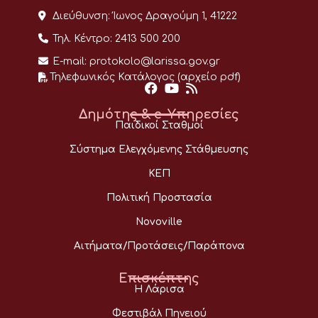
Διεύθυνση:
Ίωνος Δραγούμη 1, 41222
Τηλ. Κέντρο:
2413 500 200
E-mail:
protokolo@larissa.gov.gr
Τηλεφωνικός Κατάλογος (αρχείο pdf)
Δημότης & e-Υπηρεσίες
Παιδικοί Σταθμοί
Σύστημα Ελεγχόμενης Στάθμευσης
ΚΕΠ
Πολιτική Προστασία
Novoville
Αιτήματα/Προτάσεις/Παράπονα
Επισκέπτης
Η Λάρισα
Φεστιβάλ Πηνειού